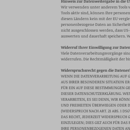
Hinweis zur Datenweitergabe in die U
Wir verwenden unter anderem Tools vo
Tools aktiv sind, können Ihre persone
diesen Ländern kein mit der EU vergl
personenbezogene Daten an Sicherheit
nicht ausgeschlossen werden, dass US-
auswerten und dauerhaft speichern. Wi
Widerruf Ihrer Einwilligung zur Date
Viele Datenverarbeitungsvorgänge sind 
widerrufen. Die Rechtmäßigkeit der b
Widerspruchsrecht gegen die Datener
WENN DIE DATENVERARBEITUNG AUF GRUN
AUS IHRER BESONDEREN SITUATION E
FÜR EIN AUF DIESE BESTIMMUNGEN GE
DIESER DATENSCHUTZERKLÄRUNG. WE
VERARBEITEN, ES SEI DENN, WIR KÖN
UND FREIHEITEN ÜBERWIEGEN ODER 
(WIDERSPRUCH NACH ART. 21 ABS. 1 
DAS RECHT, JEDERZEIT WIDERSPRUCH
EINZULEGEN; DIES GILT AUCH FÜR DA
IHRE PERSONENBEZOGENEN DATEN ANS