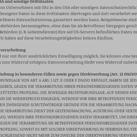
SA und sonstige Drittstaaten
n Unternehmen mit Sitz in den USA oder sonstigen datenschutzrechtlich
nbezogene Daten in diese Drittstaaten übertragen und dort verarbeitet we
eichbares Datenschutzniveau garantiert werden kann. Beispielsweise sin
sbehörden herauszugeben, ohne dass Sie als Betroffener hiergegen geric
Behörden (z. B. Geheimdienste) Ihre auf US-Servern befindlichen Daten
r haben auf diese Verarbeitungstätigkeiten keinen Einfluss.
nverarbeitung
nur mit Ihrer ausdrücklichen Einwilligung möglich. Sie können eine berei
is zum Widerruf erfolgten Datenverarbeitung bleibt vom Widerruf unberü
hebung in besonderen Fällen sowie gegen Direktwerbung (Art. 21 DSGVO
DLAGE VON ART. 6 ABS. 1 LIT. E ODER F DSGVO ERFOLGT, HABEN SIE JED
RGEBEN, GEGEN DIE VERARBEITUNG IHRER PERSONENBEZOGENEN DATEN WI
STÜTZTES PROFILING. DIE JEWEILIGE RECHTSGRUNDLAGE, AUF DENEN EI
NN SIE WIDERSPRUCH EINLEGEN, WERDEN WIR IHRE BETROFFENEN PER
NEN ZWINGENDE SCHUTZWÜRDIGE GRÜNDE FÜR DIE VERARBEITUNG NACHWE
DIE VERARBEITUNG DIENT DER GELTENDMACHUNG, AUSÜBUNG ODER VERT
DSGVO). WERDEN IHRE PERSONENBEZOGENEN DATEN VERARBEITET, UM DIRE
 GEGEN DIE VERARBEITUNG SIE BETREFFENDER PERSONENBEZOGENER DA
S PROFILING, SOWEIT ES MIT SOLCHER DIREKTWERBUNG IN VERBINDUNG 
CHLIESSEND NICHT MEHR ZUM ZWECKE DER DIREKTWERBUNG VERWENDET 