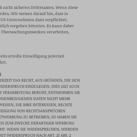
 nicht sicheren Drittstaaten. Wenn diese
rden. Wir weisen darauf hin, dass in
d US-Unternehmen dazu verpflichtet,
htlich vorgehen könnten. Es kann daher
 zu Überwachungszwecken verarbeiten,
ts erteilte Einwilligung jederzeit
hrt.
)
ERZEIT DAS RECHT, AUS GRÜNDEN, DIE SICH
DERSPRUCH EINZULEGEN; DIES GILT AUCH
NE VERARBEITUNG BERUHT, ENTNEHMEN SIE
SONENBEZOGENEN DATEN NICHT MEHR
ISEN, DIE IHRE INTERESSEN, RECHTE
EIDIGUNG VON RECHTSANSPRÜCHEN
KTWERBUNG ZU BETREIBEN, SO HABEN SIE
TEN ZUM ZWECKE DERARTIGER WERBUNG
STEHT. WENN SIE WIDERSPRECHEN, WERDEN
(WIDERSPRUCH NACH ART. 21 ABS. 2