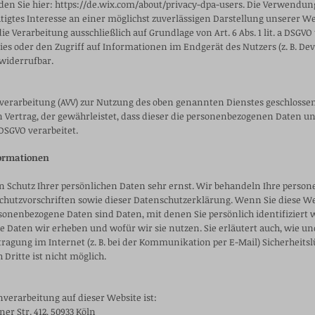
nden Sie hier:
https://de.wix.com/about/privacy-dpa-users.
Die Verwendung 
echtigtes Interesse an einer möglichst zuverlässigen Darstellung unserer 
e Verarbeitung ausschließlich auf Grundlage von Art. 6 Abs. 1 lit. a DSGVO 
ies oder den Zugriff auf Informationen im Endgerät des Nutzers (z. B. De
 widerrufbar.
verarbeitung (AVV) zur Nutzung des oben genannten Dienstes geschlossen
n Vertrag, der gewährleistet, dass dieser die personenbezogenen Daten 
SGVO verarbeitet.
formationen
n Schutz Ihrer persönlichen Daten sehr ernst. Wir behandeln Ihre perso
chutzvorschriften sowie dieser Datenschutzerklärung. Wenn Sie diese W
onenbezogene Daten sind Daten, mit denen Sie persönlich identifiziert
e Daten wir erheben und wofür wir sie nutzen. Sie erläutert auch, wie u
tragung im Internet (z. B. bei der Kommunikation per E-Mail) Sicherheit
Dritte ist nicht möglich.
nverarbeitung auf dieser Website ist:
er Str. 412, 50933 Köln