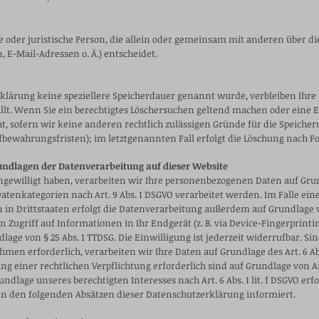
che oder juristische Person, die allein oder gemeinsam mit anderen über 
 E-Mail-Adressen o. Ä.) entscheidet.
klärung keine speziellere Speicherdauer genannt wurde, verbleiben Ihre
llt. Wenn Sie ein berechtigtes Löschersuchen geltend machen oder eine 
t, sofern wir keine anderen rechtlich zulässigen Gründe für die Speich
ufbewahrungsfristen); im letztgenannten Fall erfolgt die Löschung nach Fo
undlagen der Datenverarbeitung auf dieser Website
ngewilligt haben, verarbeiten wir Ihre personenbezogenen Daten auf Grundla
 Datenkategorien nach Art. 9 Abs. 1 DSGVO verarbeitet werden. Im Falle ei
 Drittstaaten erfolgt die Datenverarbeitung außerdem auf Grundlage von A
 Zugriff auf Informationen in Ihr Endgerät (z. B. via Device-Fingerprintin
age von § 25 Abs. 1 TTDSG. Die Einwilligung ist jederzeit widerrufbar. Si
n erforderlich, verarbeiten wir Ihre Daten auf Grundlage des Art. 6 Abs.
ng einer rechtlichen Verpflichtung erforderlich sind auf Grundlage von Art.
lage unseres berechtigten Interesses nach Art. 6 Abs. 1 lit. f DSGVO erfol
in den folgenden Absätzen dieser Datenschutzerklärung informiert.