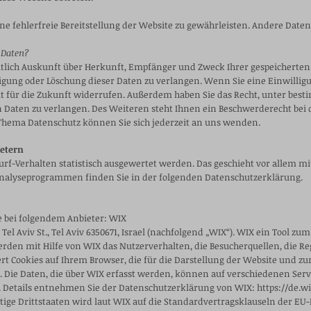
ine fehlerfreie Bereitstellung der Website zu gewährleisten. Andere Date
 Daten?
eltlich Auskunft über Herkunft, Empfänger und Zweck Ihrer gespeicherte
igung oder Löschung dieser Daten zu verlangen. Wenn Sie eine Einwilligu
eit für die Zukunft widerrufen. Außerdem haben Sie das Recht, unter b
 Daten zu verlangen.
Des Weiteren steht Ihnen ein Beschwerderecht bei 
Thema Datenschutz können Sie sich jederzeit an uns wenden.
ietern
Surf-Verhalten statistisch ausgewertet werden. Das geschieht vor allem
 Analyseprogrammen finden Sie in der folgenden Datenschutzerklärung.
e bei folgendem Anbieter: WIX
 Tel Aviv St., Tel Aviv 6350671, Israel (nachfolgend „WIX“). WIX ein Tool 
den mit Hilfe von WIX das Nutzerverhalten, die Besucherquellen, die R
rt Cookies auf Ihrem Browser, die für die Darstellung der Website und zu
). Die Daten, die über WIX erfasst werden, können auf verschiedenen Ser
A. Details entnehmen Sie der Datenschutzerklärung von WIX:
https://de.w
ige Drittstaaten wird laut WIX auf die Standardvertragsklauseln der EU