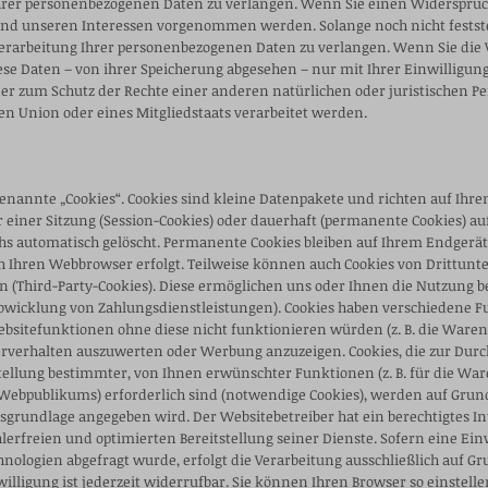
rer personenbezogenen Daten zu verlangen. Wenn Sie einen Widerspruch n
nd unseren Interessen vorgenommen werden. Solange noch nicht festste
 Verarbeitung Ihrer personenbezogenen Daten zu verlangen. Wenn Sie die
ese Daten – von ihrer Speicherung abgesehen – nur mit Ihrer Einwilligu
r zum Schutz der Rechte einer anderen natürlichen oder juristischen P
en Union oder eines Mitgliedstaats verarbeitet werden.
enannte „Cookies“. Cookies sind kleine Datenpakete und richten auf Ihr
einer Sitzung (Session-Cookies) oder dauerhaft (permanente Cookies) auf
 automatisch gelöscht. Permanente Cookies bleiben auf Ihrem Endgerät ge
h Ihren Webbrowser erfolgt. Teilweise können auch Cookies von Drittun
n (Third-Party-Cookies). Diese ermöglichen uns oder Ihnen die Nutzung 
Abwicklung von Zahlungsdienstleistungen). Cookies haben verschiedene F
sitefunktionen ohne diese nicht funktionieren würden (z. B. die Warenk
erverhalten auszuwerten oder Werbung anzuzeigen. Cookies, die zur Dur
ellung bestimmter, von Ihnen erwünschter Funktionen (z. B. für die Wa
 Webpublikums) erforderlich sind (notwendige Cookies), werden auf Grundlag
tsgrundlage angegeben wird. Der Websitebetreiber hat ein berechtigtes I
lerfreien und optimierten Bereitstellung seiner Dienste. Sofern eine Ein
ogien abgefragt wurde, erfolgt die Verarbeitung ausschließlich auf Grundl
willigung ist jederzeit widerrufbar. Sie können Ihren Browser so einstelle